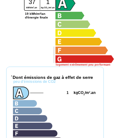
37
1
2
2
kWh/m
.an
kg CO
/m
.an
2
19 kWh/m²/an
d'énergie finale
logement extrêmement peu performant
Dont émissions de gaz à effet de serre
*
peu d'émissions de CO2
1
kgCO
/m
.an
2
2