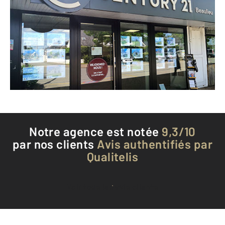
10 rue Duguesclin
ST AVE - 56890
Envoyer un message
Téléphoner à l'agence
Notre agence est notée
9,3/10
par nos clients
Avis authentifiés par
Qualitelis
Voir tous les avis clients