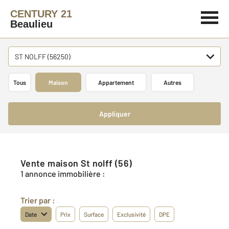
CENTURY 21
Beaulieu
ST NOLFF (56250)
Tous
Maison
Appartement
Autres
Appliquer
Vente maison St nolff (56)
1 annonce immobilière :
Trier par :
Date
Prix
Surface
Exclusivité
DPE