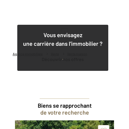
1
Vous envisagez
une carrière dans l'immobilier ?
Agence immobilière
Vente
Vente maison
Découvrir nos offres
Biens se rapprochant
de votre recherche