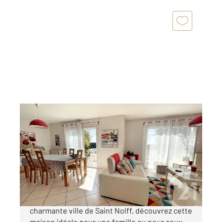
ST NOLFF 56
2
128,30 m
, 7 pièces
Ref : 972
Maison à vendre
388 500 €
A 5 minutes de VANNES et SAINT-AVE, dans la
charmante ville de Saint Nolff, découvrez cette
maison idéale pour une famille ou pour ceux