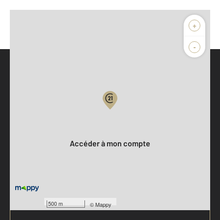
+
-
Parlons de vous, parlons biens
Votre compte :
Accéder à mon compte
500 m
©
Mappy